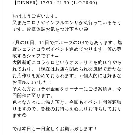
【DINNER】17:30～21:30（L.O.20:00）
おはようございます。
又またコロナやインフルエンザが流行っているそう
です。皆様体調お気をつけ下さい😷
2月の10日、11日でグループのOBでもあります、塩
野シェフとコラボイベント進めております。僕の尊
敬するシェフです👨‍🍳
大阪新町にコラッロというオステリアを約10年やら
れており、（現在はお店を閉められ羽曳野で新たな
お店作りを始めておられます。）個人的には好きな
お店No. 1でした！
そんな方とコラボ企画をオーナーにご提案頂き、今
回開催に至ります。
色々な方々にご協力頂き、今回もイベント開催頑張
りますので、皆様のお待ちを心よりお待ちしており
ます😊
では本日も一日宜しくお願い致します！